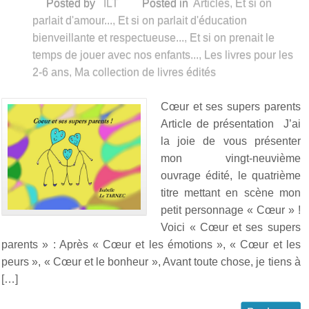
Posted by
ILT
Posted in
Articles
,
Et si on
parlait d'amour...
,
Et si on parlait d'éducation
bienveillante et respectueuse...
,
Et si on prenait le
temps de jouer avec nos enfants...
,
Les livres pour les
2-6 ans
,
Ma collection de livres édités
Cœur et ses supers parents
Article de présentation J’ai
la joie de vous présenter
mon vingt-neuvième
ouvrage édité, le quatrième
titre mettant en scène mon
petit personnage « Cœur » !
Voici « Cœur et ses supers
parents » : Après « Cœur et les émotions », « Cœur et les
peurs », « Cœur et le bonheur », Avant toute chose, je tiens à
[…]