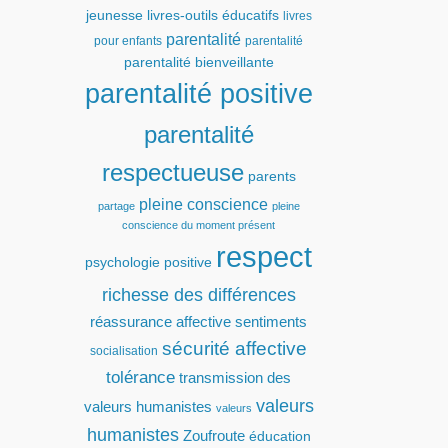
jeunesse
livres-outils éducatifs
livres
parentalité
pour enfants
parentalité
parentalité bienveillante
parentalité positive
parentalité
respectueuse
parents
pleine conscience
partage
pleine
conscience du moment présent
respect
psychologie positive
richesse des différences
réassurance affective
sentiments
sécurité affective
socialisation
tolérance
transmission des
valeurs
valeurs humanistes
valeurs
humanistes
Zoufroute
éducation