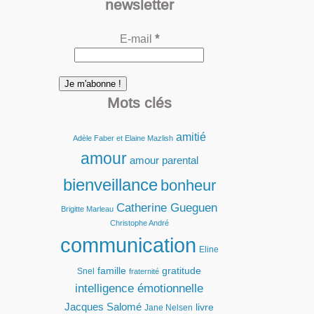
newsletter
E-mail
*
Mots clés
amitié
Adèle Faber et Elaine Mazlish
amour
amour parental
bienveillance
bonheur
Catherine Gueguen
Brigitte Marleau
Christophe André
communication
Eline
famille
gratitude
Snel
fraternité
intelligence émotionnelle
Jacques Salomé
livre
Jane Nelsen