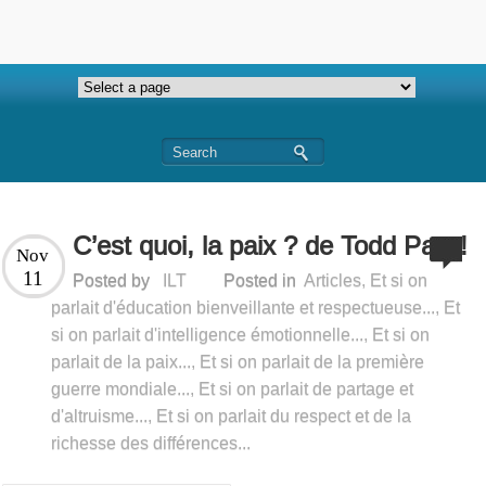
C’est quoi, la paix ? de Todd Parr !
Nov
11
Posted by
ILT
Posted in
Articles
,
Et si on
parlait d'éducation bienveillante et respectueuse...
,
Et
si on parlait d'intelligence émotionnelle...
,
Et si on
parlait de la paix...
,
Et si on parlait de la première
guerre mondiale...
,
Et si on parlait de partage et
d'altruisme...
,
Et si on parlait du respect et de la
richesse des différences...