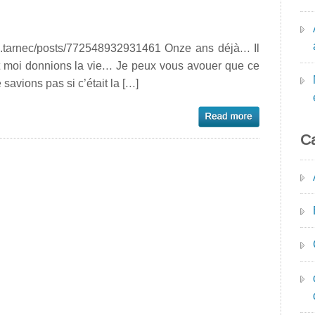
le.tarnec/posts/772548932931461 Onze ans déjà… Il
et moi donnions la vie… Je peux vous avouer que ce
e savions pas si c’était la […]
Ca