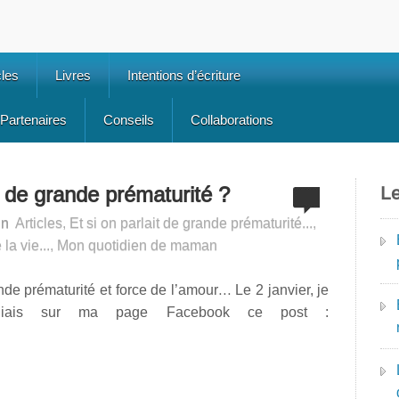
cles
Livres
Intentions d’écriture
Partenaires
Conseils
Collaborations
s de grande prématurité ?
Le
in
Articles
,
Et si on parlait de grande prématurité...
,
la vie...
,
Mon quotidien de maman
de prématurité et force de l’amour… Le 2 janvier, je
bliais sur ma page Facebook ce post :