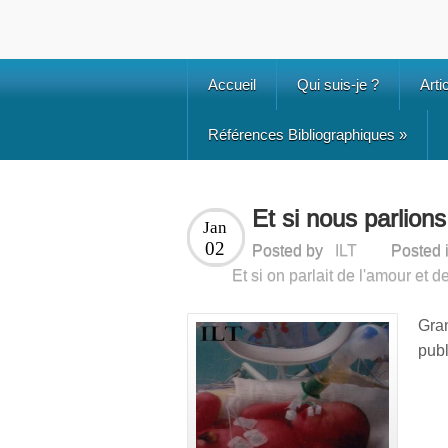
Accueil
Qui suis-je ?
Arti
Références Bibliographiques
»
Et si nous parlion
Jan
02
Posted by
ILT
Posted 
Et si on parlait de l'amour et de 
Gran
pu