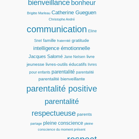
bienveillance
bonheur
Catherine Gueguen
Brigitte Marleau
Christophe André
communication
Eline
famille
gratitude
Snel
fraternité
intelligence émotionnelle
Jacques Salomé
livre
Jane Nelsen
jeunesse
livres-outils éducatifs
livres
parentalité
pour enfants
parentalité
parentalité bienveillante
parentalité positive
parentalité
respectueuse
parents
pleine conscience
partage
pleine
conscience du moment présent