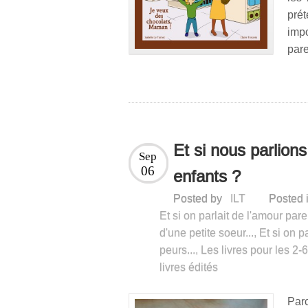
pré
imp
pare
Et si nous parlion
Sep
06
enfants ?
Posted by
ILT
Posted 
Et si on parlait de l'amour paren
d'une petite soeur...
,
Et si on pa
peurs...
,
Les livres pour les 2-
livres édités
Par