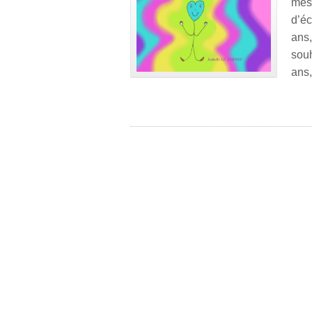
mes
d’éc
ans
sou
ans,