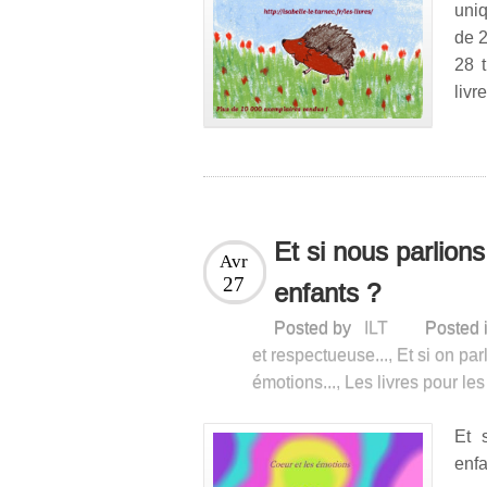
uni
de 2
28 t
livr
Et si nous parlion
Avr
27
enfants ?
Posted by
ILT
Posted 
et respectueuse...
,
Et si on par
émotions...
,
Les livres pour les
Et 
enf