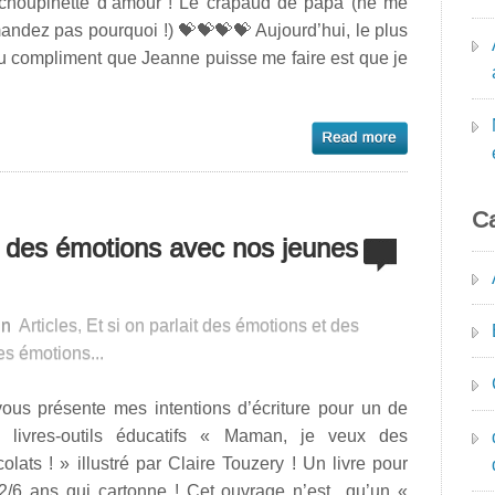
choupinette d’amour ! Le crapaud de papa (ne me
ndez pas pourquoi !) 💝💝💝💝 Aujourd’hui, le plus
u compliment que Jeanne puisse me faire est que je
Ca
s des émotions avec nos jeunes
in
Articles
,
Et si on parlait des émotions et des
des émotions...
vous présente mes intentions d’écriture pour un de
 livres-outils éducatifs « Maman, je veux des
olats ! » illustré par Claire Touzery ! Un livre pour
 2/6 ans qui cartonne ! Cet ouvrage n’est qu’un «