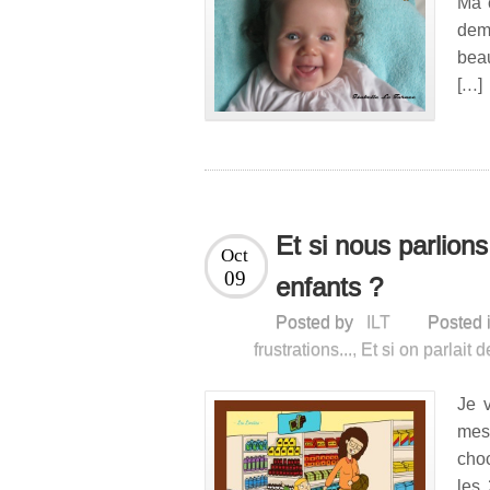
Ma 
dema
bea
[…]
Et si nous parlion
Oct
09
enfants ?
Posted by
ILT
Posted 
frustrations...
,
Et si on parlait 
Je 
mes
choc
les