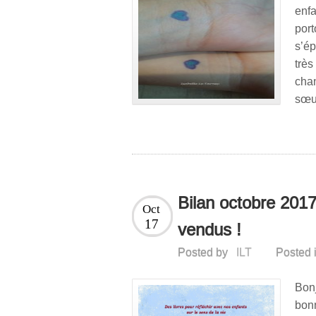
enf
por
s’ép
trè
cha
sœu
Bilan octobre 2017
Oct
17
vendus !
Posted by
ILT
Posted 
Bonj
bon