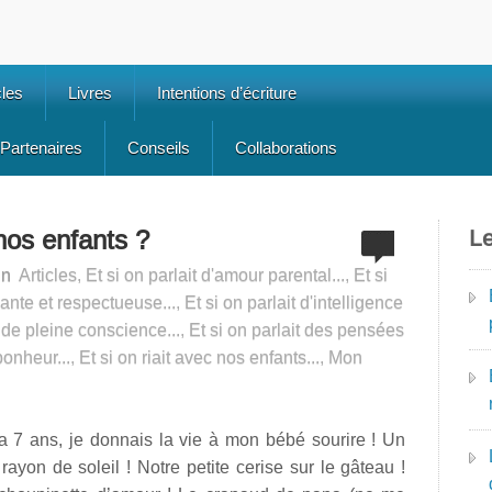
cles
Livres
Intentions d’écriture
Partenaires
Conseils
Collaborations
 nos enfants ?
Le
in
Articles
,
Et si on parlait d'amour parental...
,
Et si
lante et respectueuse...
,
Et si on parlait d'intelligence
t de pleine conscience...
,
Et si on parlait des pensées
bonheur...
,
Et si on riait avec nos enfants...
,
Mon
 a 7 ans, je donnais la vie à mon bébé sourire ! Un
 rayon de soleil ! Notre petite cerise sur le gâteau !