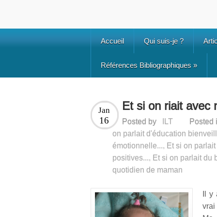
Accueil
Qui suis-je ?
Arti
Références Bibliographiques
»
Et si on riait avec
Jan
16
Posted by
ILT
Posted 
on parlait d'éducation bienveil
émotionnelle...
,
Et si on parlai
positives...
,
Et si on parlait du 
quotidien de maman
Il y
vrai