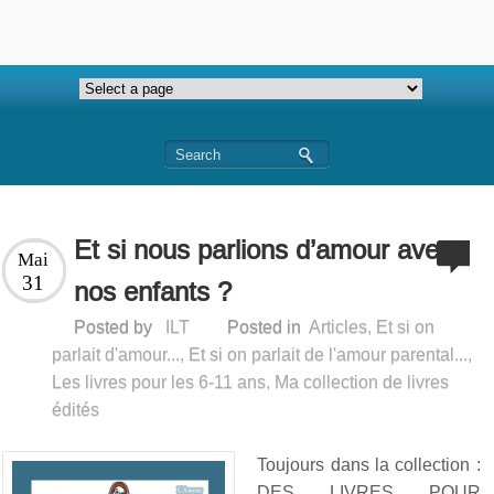
Et si nous parlions d’amour avec
Mai
31
nos enfants ?
Posted by
ILT
Posted in
Articles
,
Et si on
parlait d'amour...
,
Et si on parlait de l'amour parental...
,
Les livres pour les 6-11 ans
,
Ma collection de livres
édités
Toujours dans la collection :
DES LIVRES POUR