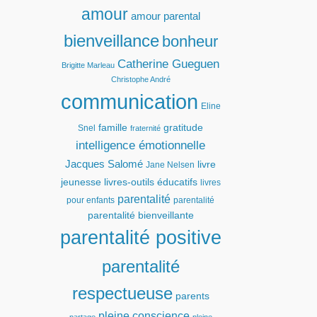
amour
amour parental
bienveillance
bonheur
Catherine Gueguen
Brigitte Marleau
Christophe André
communication
Eline
famille
gratitude
Snel
fraternité
intelligence émotionnelle
Jacques Salomé
livre
Jane Nelsen
jeunesse
livres-outils éducatifs
livres
parentalité
pour enfants
parentalité
parentalité bienveillante
parentalité positive
parentalité
respectueuse
parents
pleine conscience