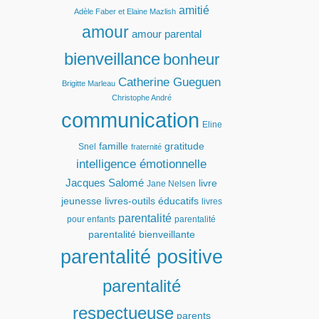
amitié
Adèle Faber et Elaine Mazlish
amour
amour parental
bienveillance
bonheur
Catherine Gueguen
Brigitte Marleau
Christophe André
communication
Eline
famille
gratitude
Snel
fraternité
intelligence émotionnelle
Jacques Salomé
livre
Jane Nelsen
jeunesse
livres-outils éducatifs
livres
parentalité
pour enfants
parentalité
parentalité bienveillante
parentalité positive
parentalité
respectueuse
parents