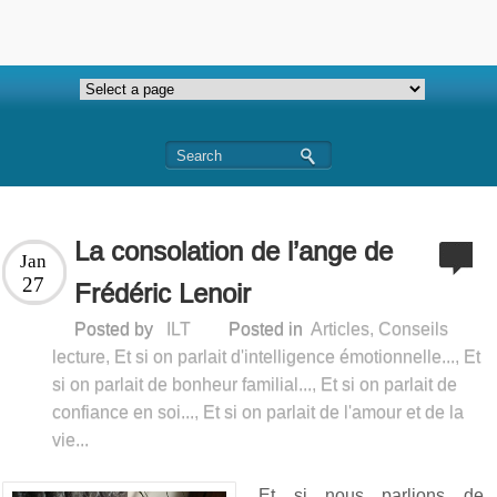
La consolation de l’ange de
Jan
27
Frédéric Lenoir
Posted by
ILT
Posted in
Articles
,
Conseils
lecture
,
Et si on parlait d'intelligence émotionnelle...
,
Et
si on parlait de bonheur familial...
,
Et si on parlait de
confiance en soi...
,
Et si on parlait de l'amour et de la
vie...
Et si nous parlions de