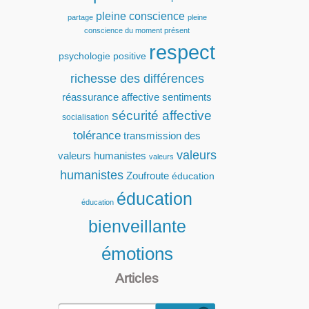
pleine conscience
partage
pleine
conscience du moment présent
respect
psychologie positive
richesse des différences
réassurance affective
sentiments
sécurité affective
socialisation
tolérance
transmission des
valeurs
valeurs humanistes
valeurs
humanistes
Zoufroute
éducation
éducation
éducation
bienveillante
émotions
Articles