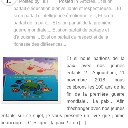
11
Posted by
ILT
Posted in
Articles
,
Et si on
parlait d'éducation bienveillante et respectueuse...
,
Et
si on parlait d'intelligence émotionnelle...
,
Et si on
parlait de la paix...
,
Et si on parlait de la première
guerre mondiale...
,
Et si on parlait de partage et
d'altruisme...
,
Et si on parlait du respect et de la
richesse des différences...
Et si nous parlions de la
paix avec nos jeunes
enfants ? Aujourd’hui, 11
novembre 2018, nous
célébrons les 100 ans de la
fin de la première guerre
mondiale… La paix… Afin
d’échanger avec nos jeunes
enfants sur ce sujet, je vous présente un livre que j’aime
beaucoup : « C’est quoi, la paix ? » ou […]