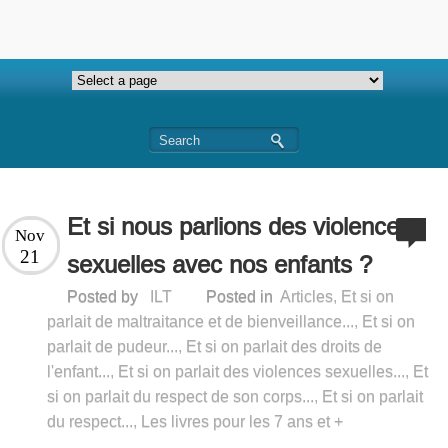
Et si nous parlions des violences
Nov
21
sexuelles avec nos enfants ?
Posted by
ILT
Posted in
Articles
,
Et si on
parlait de maltraitance et de bienveillance...
,
Et si on
parlait de pudeur...
,
Et si on parlait des droits de
l'enfant...
,
Et si on parlait des violences sexuelles...
,
Et
si on parlait du respect de son corps...
,
Et si on parlait
du respect...
,
Les livres pour les 7 ans et +