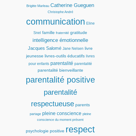
Catherine Gueguen
Brigitte Marleau
Christophe André
communication
Eline
famille
gratitude
Snel
fraternité
intelligence émotionnelle
Jacques Salomé
livre
Jane Nelsen
jeunesse
livres-outils éducatifs
livres
parentalité
pour enfants
parentalité
parentalité bienveillante
parentalité positive
parentalité
respectueuse
parents
pleine conscience
partage
pleine
conscience du moment présent
respect
psychologie positive