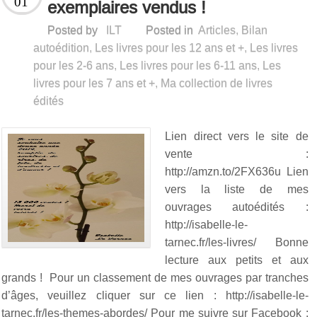
01
exemplaires vendus !
Posted by
ILT
Posted in
Articles
,
Bilan
autoédition
,
Les livres pour les 12 ans et +
,
Les livres
pour les 2-6 ans
,
Les livres pour les 6-11 ans
,
Les
livres pour les 7 ans et +
,
Ma collection de livres
édités
Lien direct vers le site de
vente :
http://amzn.to/2FX636u Lien
vers la liste de mes
ouvrages autoédités :
http://isabelle-le-
tarnec.fr/les-livres/ Bonne
lecture aux petits et aux
grands ! Pour un classement de mes ouvrages par tranches
d’âges, veuillez cliquer sur ce lien : http://isabelle-le-
tarnec.fr/les-themes-abordes/ Pour me suivre sur Facebook :