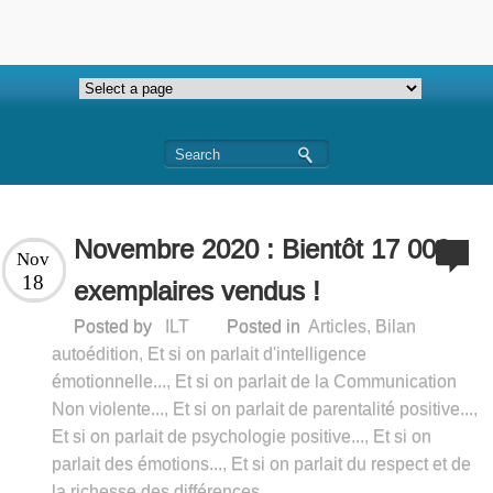
Novembre 2020 : Bientôt 17 000
Nov
18
exemplaires vendus !
Posted by
ILT
Posted in
Articles
,
Bilan
autoédition
,
Et si on parlait d'intelligence
émotionnelle...
,
Et si on parlait de la Communication
Non violente...
,
Et si on parlait de parentalité positive...
,
Et si on parlait de psychologie positive...
,
Et si on
parlait des émotions...
,
Et si on parlait du respect et de
la richesse des différences...