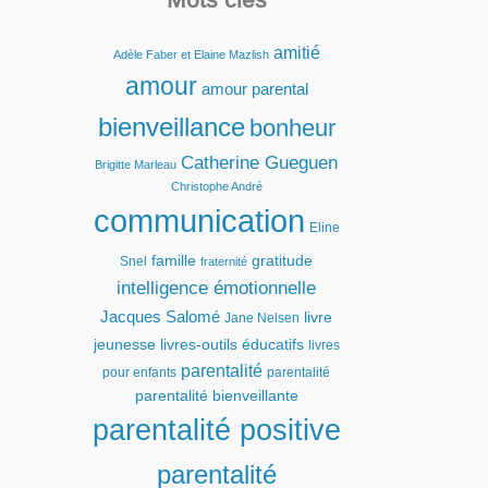
amitié
Adèle Faber et Elaine Mazlish
amour
amour parental
bienveillance
bonheur
Catherine Gueguen
Brigitte Marleau
Christophe André
communication
Eline
famille
gratitude
Snel
fraternité
intelligence émotionnelle
Jacques Salomé
livre
Jane Nelsen
jeunesse
livres-outils éducatifs
livres
parentalité
pour enfants
parentalité
parentalité bienveillante
parentalité positive
parentalité