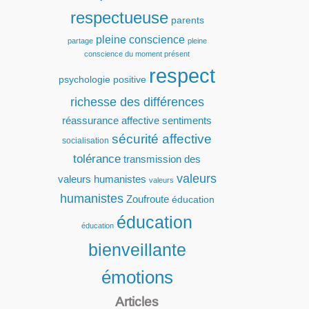
respectueuse
parents
pleine conscience
partage
pleine
conscience du moment présent
respect
psychologie positive
richesse des différences
réassurance affective
sentiments
sécurité affective
socialisation
tolérance
transmission des
valeurs
valeurs humanistes
valeurs
humanistes
Zoufroute
éducation
éducation
éducation
bienveillante
émotions
Articles