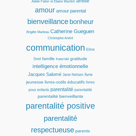
amitié
Adèle Faber et Elaine Mazlish
amour
amour parental
bienveillance
bonheur
Catherine Gueguen
Brigitte Marleau
Christophe André
communication
Eline
famille
gratitude
Snel
fraternité
intelligence émotionnelle
Jacques Salomé
livre
Jane Nelsen
jeunesse
livres-outils éducatifs
livres
parentalité
pour enfants
parentalité
parentalité bienveillante
parentalité positive
parentalité
respectueuse
parents