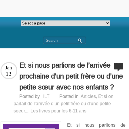
Et si nous parlions de l’arrivée
Jan
13
prochaine d’un petit frère ou d’une
petite sœur avec nos enfants ?
Posted by
ILT
Posted in
Articles
,
Et si on
parlait de l'arrivée d'un petit frère ou d'une petite
soeur...
,
Les livres pour les 6-11 ans
Et si nous parlions de