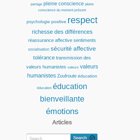
pleine conscience
partage
pleine
conscience du moment présent
respect
psychologie positive
richesse des différences
réassurance affective
sentiments
sécurité affective
socialisation
tolérance
transmission des
valeurs
valeurs humanistes
valeurs
humanistes
Zoufroute
éducation
éducation
éducation
bienveillante
émotions
Articles