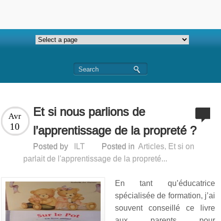
Et si nous parlions de
Avr
10
l’apprentissage de la propreté ?
Posted by
ILT
Posted in
Articles
,
Et si on
parlait de l'apprentissage de la propreté...
En tant qu’éducatrice
spécialisée de formation, j’ai
souvent conseillé ce livre
aux parents pour